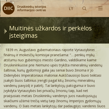
Druskininkų istorijos
informacijos centras
Muitinės užkardos ir perkėlos
įsteigimas
1839 m. Augustavo gubernatoriaus raporte Vyriausybinei
Istoriniai įvykiai
finansų ir mokesčių komisijai pranešama: ”… penkių mylių
atstumu nuo gubernijos miesto Gardino, valdiškame kaime
Pirmą kartą Druskininkai paminėti
Teodoras Triplinas (1813-1881)
Druskininkuose prie Nemuno upės trykšta mineralinių vandenų
šaltiniai, kurių gydomoji galia jau seniai buvo žinoma ir Jo
Didenybės Imperatoriaus maloniai Aukščiausiojo buvo teiktasi
Druskininkai paskelbti gydomąja vietove
Adomas Honoris Kirkoras (1818-1886)
Litografijos, graviūros, piešiniai
įsakyti šiuos šaltinius įrengti pagal kitų žinomų mineralinių
vandenų pavyzdį ir patirtį. Tai lankytojų patogumui ir buvo
Druskininkai paskelbti kurortu
Vladislovas Sirokomlė (1823-1862)
Druskininkų vaizdų atvirukai
Mizarų meteoritas
įvykdyta Vyriausybės bei privačių žmonių taip, kad net
praėjusiais metais Druskininkų vandenys juos naudojusiųjų
Pirmasis reklaminis straipsnis apie gydymą
Eliza Ožeškienė (1842-1910)
Fotografijos
Carinis laikotarpis (XIX a.pab. – XX a.pr.)
skaičiumi užėmė trečią vietą tarp žinomų Imperijos gydomųjų
Druskininkuose
vandenų. O šiais metais lankytojų dar padaugėjo; vandenis šiuos