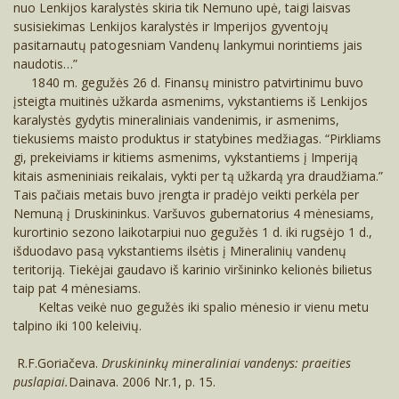
Žakas Lipšicas (1891-1973)
Druskonio ežeras
Tarpukaris
Carinis laikotarpis
Laikraščiai ir žurnalai
nuo Lenkijos karalystės skiria tik Nemuno upė, taigi laisvas
Muitinės užkardos ir perkėlos įsteigimas
susisiekimas Lenkijos karalystės ir Imperijos gyventojų
Steponas Kolupaila (1892-1964)
Vila „Linksma“
Druskonio ežeras
II Pasaulinis karas
Tarpukaris
pasitarnautų patogesniam Vandenų lankymui norintiems jais
Carinis laikotarpis
XIX a. susiekimas ir transportas
naudotis…”
1840 m. gegužės 26 d. Finansų ministro patvirtinimu buvo
Justinas Marcinkevičius (1930-2011)
Kitos vilos, pensionatai, svečių namai ir
Vila „Linksma“
Tarybinis laikotarpis
II Pasaulinis karas
Tarpukaris 1920-1939
Pirmasis viešasis transportas
viešbučiai
įsteigta muitinės užkarda asmenims, vykstantiems iš Lenkijos
karalystės gydytis mineraliniais vandenimis, ir asmenims,
Kitos vilos, pensionatai, svečių namai ir
Šių dienų atvirukai
Tarybinis laikotarpis
II Pasaulinis karas 1939-1945
Paštas Druskininkuose
tiekusiems maisto produktus ir statybines medžiagas. “Pirkliams
Nemunas
viešbučiai
gi, prekeiviams ir kitiems asmenims, vykstantiems į Imperiją
kitais asmeniniais reikalais, vykti per tą užkardą yra draudžiama.”
Druskininkams suteiktas miestelio statusas
Ratnyčėlė
Nemunas
Tais pačiais metais buvo įrengta ir pradėjo veikti perkėla per
Nemuną į Druskininkus. Varšuvos gubernatorius 4 mėnesiams,
Telefonų tinklo įvedimas
Gydyklų parkas
Ratnyčėlė
kurortinio sezono laikotarpiui nuo gegužės 1 d. iki rugsėjo 1 d.,
išduodavo pasą vykstantiems ilsėtis į Mineralinių vandenų
Elektros apšvietimo įvedimas
Druskininkų gatvės
Gydyklų parkas
teritoriją. Tiekėjai gaudavo iš karinio viršininko kelionės bilietus
taip pat 4 mėnesiams.
Pušų spyglių ekstrakto gamyba
Druskininkų šventyklos
Druskininkų gatvės
Keltas veikė nuo gegužės iki spalio mėnesio ir vienu metu
talpino iki 100 keleivių.
Apie Vandentiekio ištakas Druskininkuose
Kiti objektai
Druskininkų šventyklos
R.F.Goriačeva.
Druskininkų mineraliniai vandenys: praeities
puslapiai.
Dainava. 2006 Nr.1, p. 15.
Ratnyčios pakrantės