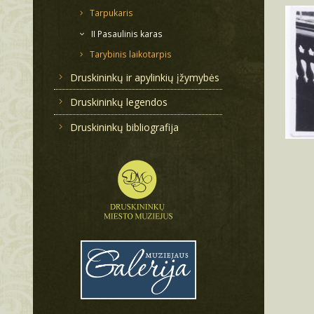
Tarpukaris
II Pasaulinis karas
Tarybinis laikotarpis
Druskininkų ir apylinkių įžymybės
Druskininkų legendos
Druskininkų bibliografija