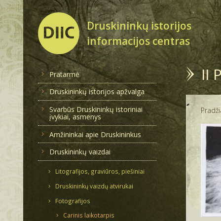
Druskininkų istorijos
informacijos centras
II 
Pratarmė
Druskininkų istorijos apžvalga
Svarbūs Druskininkų istoriniai
Pradži
įvykiai, asmenys
Amžininkai apie Druskininkus
Druskininkų vaizdai
Litografijos, graviūros, piešiniai
Druskininkų vaizdų atvirukai
Fotografijos
Carinis laikotarpis