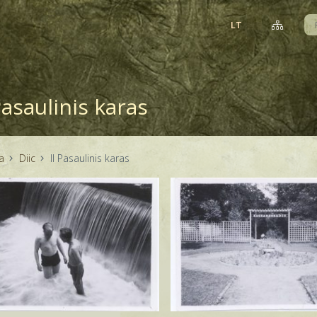
LT
Pasaulinis karas
a
Diic
II Pasaulinis karas