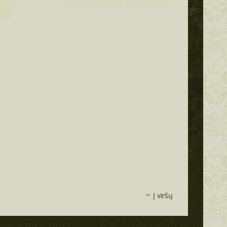
Į viršų