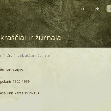
LT
kraščiai ir žurnalai
a
Diic
Laikraščiai ir žurnalai
inis laikotarpis
rpukaris 1920-1939
Pasaulinis karas 1939-1945