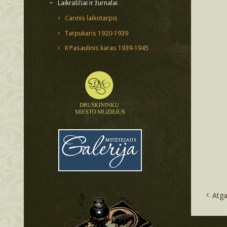
Laikraščiai ir žurnalai
Carinis laikotarpis
Tarpukaris 1920-1939
II Pasaulinis karas 1939-1945
Atga