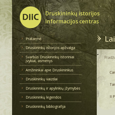
Druskininkų istorijos
informacijos centras
Lai
Pratarmė
Druskininkų istorijos apžvalga
Svarbūs Druskininkų istoriniai
Pradži
įvykiai, asmenys
Amžininkai apie Druskininkus
Car
Druskininkų vaizdai
Ta
Druskininkų ir apylinkių įžymybės
II 
Druskininkų legendos
Druskininkų bibliografija