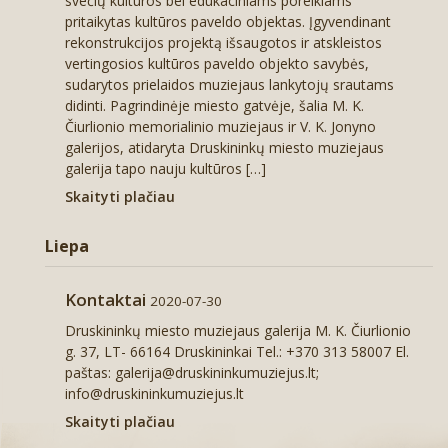
svečių kultūros bei edukaciniams poreikiams
pritaikytas kultūros paveldo objektas. Įgyvendinant
rekonstrukcijos projektą išsaugotos ir atskleistos
vertingosios kultūros paveldo objekto savybės,
sudarytos prielaidos muziejaus lankytojų srautams
didinti. Pagrindinėje miesto gatvėje, šalia M. K.
Čiurlionio memorialinio muziejaus ir V. K. Jonyno
galerijos, atidaryta Druskininkų miesto muziejaus
galerija tapo nauju kultūros […]
Skaityti plačiau
Liepa
Kontaktai
2020-07-30
Druskininkų miesto muziejaus galerija M. K. Čiurlionio
g. 37, LT- 66164 Druskininkai Tel.: +370 313 58007 El.
paštas: galerija@druskininkumuziejus.lt;
info@druskininkumuziejus.lt
Skaityti plačiau