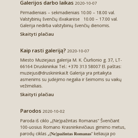
Galerijos darbo laikas
2020-10-07
Pirmadieniais – sekmadieniais 10.00 – 18.00 val.
Valstybinių švenčių išvakarėse 10.00 – 17.00 val.
Galerija nedirba valstybinių švenčių dienomis.
Skaityti plačiau
Kaip rasti galeriją?
2020-10-07
Miesto Muziejaus galerija M. K. Čiurlionio g. 37, LT-
66164 Druskininkai Tel.: +370 313 58007 El. paštas:
muziejus@druskininkai.lt Galerija yra pritaikyta
asmenims su judėjimo negalia ir šeimoms su vaikų
vežimėliais.
Skaityti plačiau
Parodos
2020-10-02
Paroda iš ciklo „(Ne)pažintas Romanas“ Švenčiant
100-uosius Romano Krasninkevičiaus gimimo metus,
parodų ciklas „(𝐍𝐞)𝐩𝐚𝐳̌𝐢𝐧𝐭𝐚𝐬 𝐑𝐨𝐦𝐚𝐧𝐚𝐬“ keliauja po