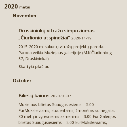
Dailės kūriniai
Buities daiktai
B. Pilsudskio fotografijų rinkinys
2020
Surask Sūručio lobį
2020
metai
Leidiniai apie Druskininkus
A. Kubiliaus fotografijų rinkinys
Lietuvos Išeivijos dailininkų paveikslų
2019
Sudėk Druskininkų vaizdelį
Kopijavimo paslaugos
November
kolekcija
Senoji Druskininkų fotografija
2017
Lengva dėlionė
Kitos paslaugos
Atvirukai
Druskininkų vitražo simpoziumas
plenerų „M.K.Čiurlionio dienos“ darbai
„Čiurlionio atspindžiai“
2020-11-19
Druskininkų įstaigų fotoalbumai
Sudėtinga dėlionė
Suvenyrai
Struktūros schema
2015-2020 m. sukurtų vitražų projektų paroda.
Paroda veikia Muziejaus galerijoje (M.K.Čiurlionio g.
Vadovas
Teisinė informacija
37, Druskininkai)
Skaityti plačiau
Vadovų susitikimai
Muziejaus dokumentai
Teisės aktai
October
Darbuotojų kontaktai
Profesinės veiklos ir elgesio taisyklės
Teisės aktų pažeidimai
Nuostatai
Atviri duomenys
Planavimo dokumentai
Bilietų kainos
2020-10-07
Muziejaus bilietas Suaugusiesiems – 5.00
Asmens duomenų apsauga
Viešieji pirkimai
EurMoksleiviams, studentams, žmonėms su negalia,
80 metų ir vyresniems asmenims – 3.00 Eur Galerijos
Korupcijos prevencija
Biudžeto vykdymo ataskaitų rinkiniai
Asmens duomenų tvarkymo taisyklės
bilietas Suaugusiesiems – 2.00 EurMoksleiviams,