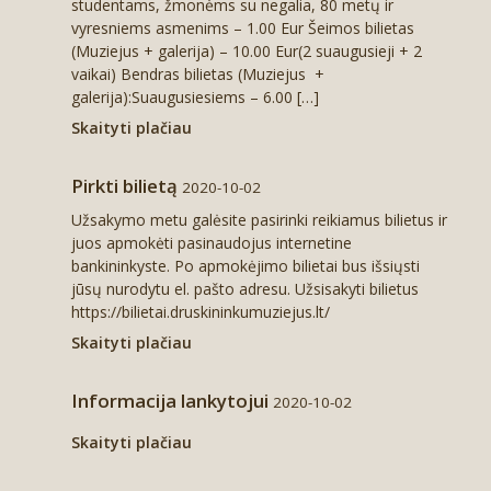
studentams, žmonėms su negalia, 80 metų ir
Karjera
Finansinių ataskaitų rinkiniai
Vaizdo duomenų tvarkymo taisyklės
vyresniems asmenims – 1.00 Eur Šeimos bilietas
(Muziejus + galerija) – 10.00 Eur(2 suaugusieji + 2
Vidaus kontrolės tvarka
vaikai) Bendras bilietas (Muziejus +
galerija):Suaugusiesiems – 6.00 […]
Darbo užmokestis
Skaityti plačiau
Paskatinimai ir apdovanojimai
Pirkti bilietą
2020-10-02
Užsakymo metu galėsite pasirinki reikiamus bilietus ir
Metinių ataskaitų rinkiniai
juos apmokėti pasinaudojus internetine
bankininkyste. Po apmokėjimo bilietai bus išsiųsti
jūsų nurodytu el. pašto adresu. Užsisakyti bilietus
https://bilietai.druskininkumuziejus.lt/
Skaityti plačiau
Informacija lankytojui
2020-10-02
Skaityti plačiau