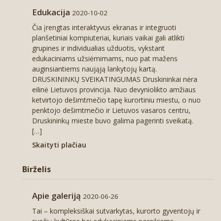
Edukacija
2020-10-02
Čia įrengtas interaktyvus ekranas ir integruoti
planšetiniai kompiuteriai, kuriais vaikai gali atlikti
grupines ir individualias užduotis, vykstant
edukaciniams užsiėmimams, nuo pat mažens
auginsiantiems naująją lankytojų kartą.
DRUSKININKŲ SVEIKATINGUMAS Druskininkai nėra
eilinė Lietuvos provincija. Nuo devyniolikto amžiaus
ketvirtojo dešimtmečio tapę kurortiniu miestu, o nuo
penktojo dešimtmečio ir Lietuvos vasaros centru,
Druskininkų mieste buvo galima pagerinti sveikatą.
[…]
Skaityti plačiau
Birželis
Apie galeriją
2020-06-26
Tai – kompleksiškai sutvarkytas, kurorto gyventojų ir