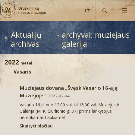
Druskininkų
miesto muziejus
Aktualijų
-
archyvai:
muziejaus
archivas
galerija
Muziejus šiandien ir vakar
2022
metai
Kaip rasti muziejų?
Vasaris
Ekspozicijų lankymo laikas
Virtualios ekspozicijos
Muziejaus dovana „Švęsk Vasario 16-ąją
Bilietų kainos
Iki 2012 metų
Druskininkų vaizdų atvirukai
Muziejuje!“
2022-02-04
Vasario 16 d. nuo 12.00 val. iki 16.00 val. Muziejus ir
Bilietų užsakymai internetu
Nuo 2013 metų
Daiktai pažymėti Druskininkų signatūra
Aktualijos
Galerija (M. K. Čiurlionio g. 37) priims lankytojus
nemokamai. Laukiame!
Fotografijos
Mineralinio vandens buteliai
Archyvas
Žaidimai
Skaityti plačiau