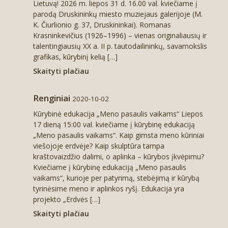
Lietuvą! 2026 m. liepos 31 d. 16.00 val. kviečiame į
parodą Druskininkų miesto muziejaus galerijoje (M.
K. Čiurlionio g. 37, Druskininkai). Romanas
Krasninkevičius (1926–1996) – vienas originaliausių ir
talentingiausių XX a. II p. tautodailininkų, savamokslis
grafikas, kūrybinį kelią […]
Skaityti plačiau
Renginiai
2020-10-02
Kūrybinė edukacija „Meno pasaulis vaikams“ Liepos
17 dieną 15:00 val. kviečiame į kūrybinę edukaciją
„Meno pasaulis vaikams“. Kaip gimsta meno kūriniai
viešojoje erdvėje? Kaip skulptūra tampa
kraštovaizdžio dalimi, o aplinka – kūrybos įkvėpimu?
Kviečiame į kūrybinę edukaciją „Meno pasaulis
vaikams“, kurioje per patyrimą, stebėjimą ir kūrybą
tyrinėsime meno ir aplinkos ryšį. Edukacija yra
projekto „Erdvės […]
Skaityti plačiau