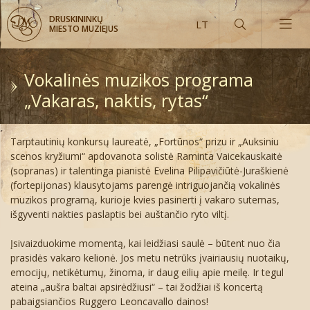
DRUSKININKŲ
MIESTO MUZIEJUS
Vokalinės muzikos programa
„Vakaras, naktis, rytas“
Muziejus šiandien ir vakar
Tarptautinių konkursų laureatė, „Fortūnos“ prizu ir „Auksiniu
Kaip rasti muziejų?
scenos kryžiumi“ apdovanota solistė
Raminta Vaicekauskaitė
(sopranas) ir talentinga pianistė Evelina Pilipavičiūtė-Juraškienė
Ekspozicijų lankymo laikas
Virtualios ekspozicijos
(fortepijonas) klausytojams parengė intriguojančią vokalinės
muzikos programą, kurioje kvies pasinerti į vakaro sutemas,
išgyventi nakties paslaptis bei auštančio ryto viltį.
Bilietų kainos
Iki 2012 metų
Druskininkų vaizdų atvirukai
Įsivaizduokime momentą, kai leidžiasi saulė – būtent nuo čia
Bilietų užsakymai internetu
Nuo 2013 metų
Daiktai pažymėti Druskininkų signatūra
Aktualijos
prasidės vakaro kelionė. Jos metu netrūks įvairiausių nuotaikų,
emocijų, netikėtumų, žinoma, ir daug eilių apie meilę. Ir tegul
Fotografijos
Mineralinio vandens buteliai
Archyvas
Žaidimai
ateina „aušra baltai apsirėdžiusi“ – tai žodžiai iš koncertą
pabaigsiančios Ruggero Leoncavallo dainos!