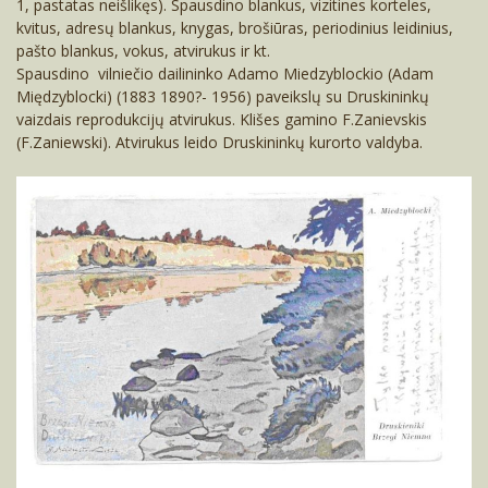
1, pastatas neišlikęs). Spausdino blankus, vizitines korteles,
kvitus, adresų blankus, knygas, brošiūras, periodinius leidinius,
pašto blankus, vokus, atvirukus ir kt.
Spausdino vilniečio dailininko Adamo Miedzyblockio (Adam
Międzyblocki) (1883 1890?- 1956) paveikslų su Druskininkų
vaizdais reprodukcijų atvirukus. Klišes gamino F.Zanievskis
(F.Zaniewski). Atvirukus leido Druskininkų kurorto valdyba.