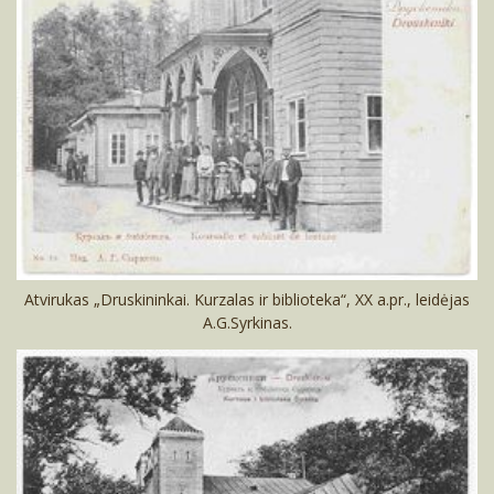
Świątynie
Ratniczanka
Ulice
Park lecznicy
Inne obiekty
Ulice
Świątynie
Ulice
Świątynie
Inne obiekty
Świątynie
Atvirukas „Druskininkai. Kurzalas ir biblioteka“, XX a.pr., leidėjas
A.G.Syrkinas.