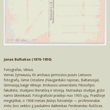
Janas Bulhakas (1876-1950)
Fotografas, Vilnius.
Vienas žymiausių XX amžiaus pirmosios pusės Lietuvos
fotografų. Gimė Ostašine (Naugarduko rajonas, Baltarusija).
Gimnaziją baigė Vilniuje. Krokuvos uni­versiteto Filosofijos
fakultete, studijavo literatūrą ir istoriją. Nutraukęs studijas grįžo
namo ūkininkauti. Fotografuoti pradėjo nuo 1905-ųjų. Pradžioje
mėgėjiškai, o 1908 metais įkūręs fotoateljė — profesionaliai.
Imtis šios veiklos jį paskatino dailininkas Ferdinandas Ruščicas.