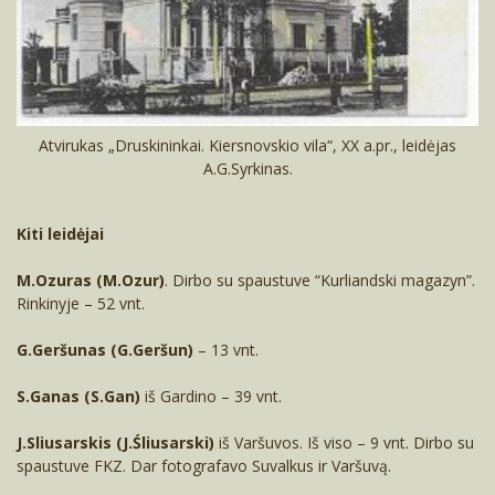
Atvirukas „Druskininkai. Kiersnovskio vila“, XX a.pr., leidėjas
A.G.Syrkinas.
Kiti leidėjai
M.Ozuras (M.Ozur)
. Dirbo su spaustuve “Kurliandski magazyn”.
Rinkinyje – 52 vnt.
G.Geršunas (G.Geršun)
– 13 vnt.
S.Ganas (S.Gan)
iš Gardino – 39 vnt.
J.Sliusarskis (J.Śliusarski)
iš Varšuvos. Iš viso – 9 vnt. Dirbo su
spaustuve FKZ. Dar fotografavo Suvalkus ir Varšuvą.