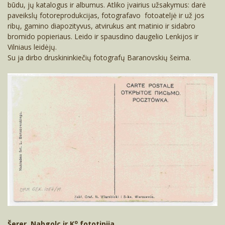
būdu, jų katalogus ir albumus. Atliko įvairius užsakymus: darė
paveikslų fotoreprodukcijas, fotografavo fotoateljė ir už jos
ribų, gamino diapozityvus, atvirukus ant matinio ir sidabro
bromido popieriaus. Leido ir spausdino daugelio Lenkijos ir
Vilniaus leidėjų.
Su ja dirbo druskininkiečių fotografų Baranovskių šeima.
o
Šerer, Nabgolc ir K
fototipija