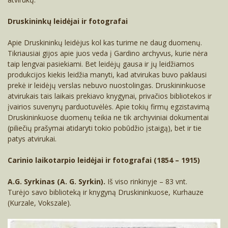
Druskininkų leidėjai ir fotografai
Pocztówki ze zdjęciami Druskienik
Apie Druskininkų leidėjus kol kas turime ne daug duomenų.
Okres carski
Pocztówki ze zdjęciami Druskienik
Tikriausiai gijos apie juos veda į Gardino archyvus, kurie nėra
taip lengvai pasiekiami. Bet leidėjų gausa ir jų leidžiamos
Niemen
Pierwsza Wojna Światowa
Okres carski
produkcijos kiekis leidžia manyti, kad atvirukas buvo paklausi
prekė ir leidėjų verslas nebuvo nuostolingas. Druskininkuose
atvirukais tais laikais prekiavo knygynai, privačios bibliotekos ir
Park lecznicy
Okres międzywojenny
Jezioro Druskonis
Okres międzywojenny
įvairios suvenyrų parduotuvėlės. Apie tokių firmų egzistavimą
Druskininkuose duomenų teikia ne tik archyviniai dokumentai
Jezioro Druskonis
Niemen
Druga Wojna Światowa
Willa Linksma
Jezioro Druskonis
Druga Wojna Światowa
(piliečių prašymai atidaryti tokio pobūdžio įstaigą), bet ir tie
patys atvirukai.
Willa Linksma
Park lecznicy
Okres radziecki
Inne wille, pensjonaty, domy gościnne i
Willa Linksma
Okres radziecki
hotele
Carinio laikotarpio leidėjai ir fotografai (1854 – 1915)
Inne wille, pensjonaty, domy gościnne i
Jezioro Druskonis
Dzisiejszy (po 1990 r.)
Inne wille, pensjonaty, domy gościnne i
Dzisiejszy (po 1990 r.)
hotele
Niemen
hotele
A.G. Syrkinas (A. G. Syrkin).
Iš viso rinkinyje – 83 vnt.
Willa Linksma
Turėjo savo biblioteką ir knygyną Druskininkuose, Kurhauze
Ratniczanka
Ratniczanka
Niemen
(Kurzale, Vokszale).
Inne wille, pensjonaty, domy gościnne i
Ulice
hotele
Park lecznicy
Ratniczanka