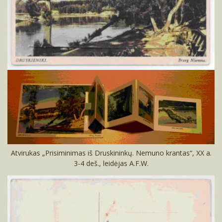
Atvirukas „Prisiminimas iš Druskininkų. Nemuno krantas“, XX a.
3-4 deš., leidėjas A.F.W.