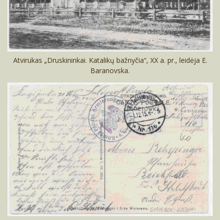
Atvirukas „Druskininkai. Katalikų bažnyčia“, XX a. pr., leidėja E.
Baranovska.