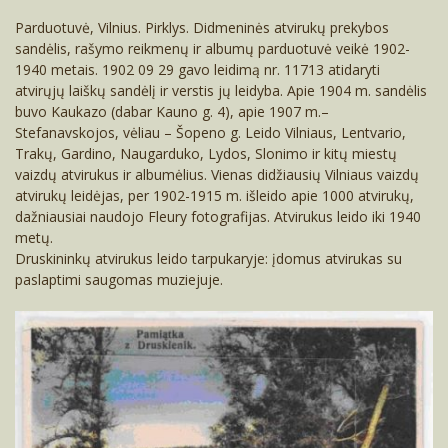
Parduotuvė, Vilnius. Pirklys. Didmeninės atvirukų prekybos
sandėlis, rašymo reikmenų ir albumų parduotuvė veikė 1902-
1940 metais. 1902 09 29 gavo leidimą nr. 11713 atidaryti
atvirųjų laiškų sandėlį ir verstis jų leidyba. Apie 1904 m. sandėlis
buvo Kaukazo (dabar Kauno g. 4), apie 1907 m.–
Stefanavskojos, vėliau – Šopeno g. Leido Vilniaus, Lentvario,
Trakų, Gardino, Naugarduko, Lydos, Slonimo ir kitų miestų
vaizdų atvirukus ir albumėlius. Vienas didžiausių Vilniaus vaizdų
atvirukų leidėjas, per 1902-1915 m. išleido apie 1000 atvirukų,
dažniausiai naudojo Fleury fotografijas. Atvirukus leido iki 1940
metų.
Druskininkų atvirukus leido tarpukaryje: įdomus atvirukas su
paslaptimi saugomas muziejuje.