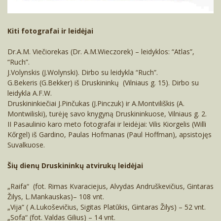
Kiti fotografai ir leidėjai
Dr.A.M. Viečiorekas (Dr. A.M.Wieczorek) – leidyklos: “Atlas”,
“Ruch”.
J.Volynskis (J.Wolynski). Dirbo su leidykla “Ruch”.
G.Bekeris (G.Bekker) iš Druskininkų (Vilniaus g. 15). Dirbo su
leidykla A.F.W.
Druskininkiečiai J.Pinčukas (J.Pinczuk) ir A.Montviliškis (A.
Montwiliski), turėję savo knygyną Druskininkuose, Vilniaus g. 2.
II Pasaulinio karo meto fotografai ir leidėjai: Vilis Kiorgelis (Willi
Kőrgel) iš Gardino, Paulas Hofmanas (Paul Hoffman), apsistojęs
Suvalkuose.
Šių dienų Druskininkų atvirukų leidėjai
„Raifa“ (fot. Rimas Kvaraciejus, Alvydas Andruškevičius, Gintaras
Žilys, L.Mankauskas)– 108 vnt.
„Vija“ ( A.Lukoševičius, Sigitas Platūkis, Gintaras Žilys) – 52 vnt.
„Sofa“ (fot. Valdas Gilius) – 14 vnt.