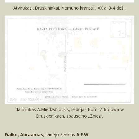
Atvirukas „Druskininkai. Nemuno krantai“, XX a. 3-4 deš.,
dailininkas A.Miedzyblockis, leidėjas Kom. Zdrojowa w
Druskienikach, spausdino „Znicz“.
Fialko, Abraamas
, leidėjo ženklas
A.F.W.