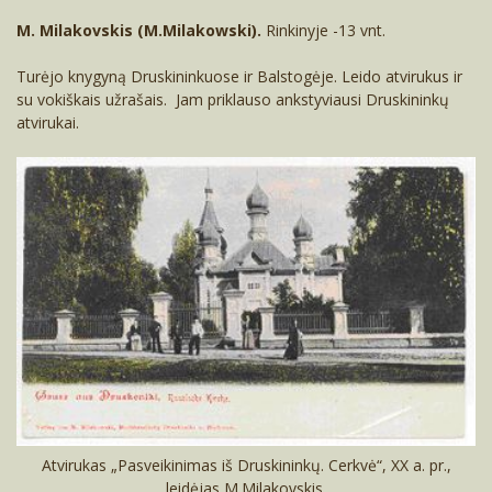
M. Milakovskis (M.Milakowski).
Rinkinyje -13 vnt.
Turėjo knygyną Druskininkuose ir Balstogėje. Leido atvirukus ir
su vokiškais užrašais. Jam priklauso ankstyviausi Druskininkų
atvirukai.
Atvirukas „Pasveikinimas iš Druskininkų. Cerkvė“, XX a. pr.,
leidėjas M.Milakovskis.