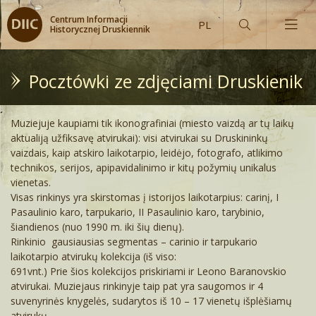
Centrum Informacji
Historycznej Druskiennik
Pocztówki ze zdjęciami Druskienik
Muziejuje kaupiami tik ikonografiniai (miesto vaizdą ar tų laikų
aktualiją užfiksavę atvirukai): visi atvirukai su Druskininkų
vaizdais, kaip atskiro laikotarpio, leidėjo, fotografo, atlikimo
technikos, serijos, apipavidalinimo ir kitų požymių unikalus
vienetas.
Visas rinkinys yra skirstomas į istorijos laikotarpius: carinį, I
Pasaulinio karo, tarpukario, II Pasaulinio karo, tarybinio,
šiandienos (nuo 1990 m. iki šių dienų).
Rinkinio gausiausias segmentas – carinio ir tarpukario
laikotarpio atvirukų kolekcija (iš viso:
691vnt.) Prie šios kolekcijos priskiriami ir Leono Baranovskio
atvirukai. Muziejaus rinkinyje taip pat yra saugomos ir 4
suvenyrinės knygelės, sudarytos iš 10 – 17 vienetų išplėšiamų
atvirukų.