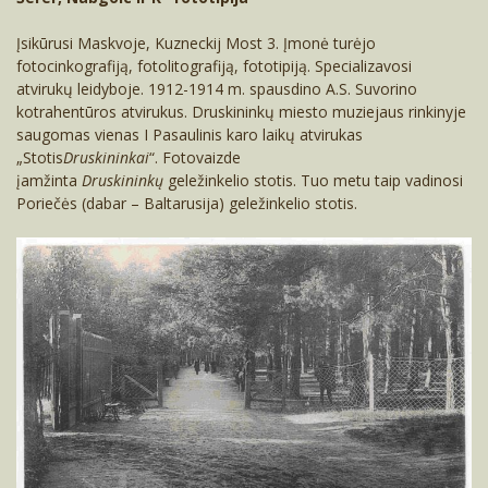
Įsikūrusi Maskvoje, Kuzneckij Most 3. Įmonė turėjo
fotocinkografiją, fotolitografiją, fototipiją. Specializavosi
atvirukų leidyboje. 1912-1914 m. spausdino A.S. Suvorino
kotrahentūros atvirukus. Druskininkų miesto muziejaus rinkinyje
saugomas vienas I Pasaulinis karo laikų atvirukas
„Stotis
Druskininkai
“. Fotovaizde
įamžinta
Druskininkų
geležinkelio stotis. Tuo metu taip vadinosi
Poriečės (dabar – Baltarusija) geležinkelio stotis.