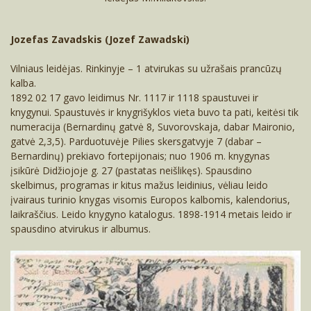
Jozefas Zavadskis (Jozef Zawadski)
Vilniaus leidėjas. Rinkinyje – 1 atvirukas su užrašais prancūzų
kalba.
1892 02 17 gavo leidimus Nr. 1117 ir 1118 spaustuvei ir
knygynui. Spaustuvės ir knygrišyklos vieta buvo ta pati, keitėsi tik
numeracija (Bernardinų gatvė 8, Suvorovskaja, dabar Maironio,
gatvė 2,3,5). Parduotuvėje Pilies skersgatvyje 7 (dabar –
Bernardinų) prekiavo fortepijonais; nuo 1906 m. knygynas
įsikūrė Didžiojoje g. 27 (pastatas neišlikęs). Spausdino
skelbimus, programas ir kitus mažus leidinius, vėliau leido
įvairaus turinio knygas visomis Europos kalbomis, kalendorius,
laikraščius. Leido knygyno katalogus. 1898-1914 metais leido ir
spausdino atvirukus ir albumus.