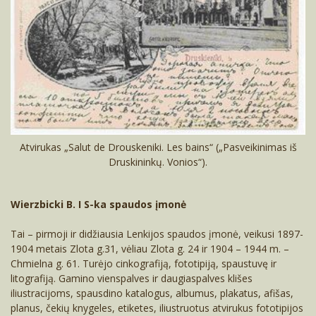
Atvirukas „Salut de Drouskeniki. Les bains“ („Pasveikinimas iš
Druskininkų. Vonios“).
Wierzbicki B. I S-ka spaudos įmonė
Tai – pirmoji ir didžiausia Lenkijos spaudos įmonė, veikusi 1897-
1904 metais Zlota g.31, vėliau Zlota g. 24 ir 1904 – 1944 m. –
Chmielna g. 61. Turėjo cinkografiją, fototipiją, spaustuvę ir
litografiją. Gamino vienspalves ir daugiaspalves klišes
iliustracijoms, spausdino katalogus, albumus, plakatus, afišas,
planus, čekių knygeles, etiketes, iliustruotus atvirukus fototipijos