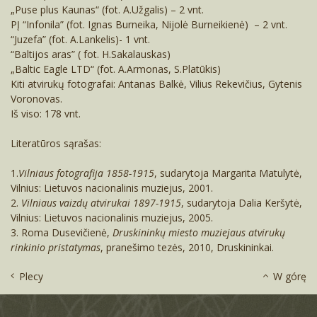
„Puse plus Kaunas“ (fot. A.Užgalis) – 2 vnt.
PĮ “Infonila” (fot. Ignas Burneika, Nijolė Burneikienė) – 2 vnt.
“Juzefa” (fot. A.Lankelis)- 1 vnt.
“Baltijos aras” ( fot. H.Sakalauskas)
„Baltic Eagle LTD“ (fot. A.Armonas, S.Platūkis)
Kiti atvirukų fotografai: Antanas Balkė, Vilius Rekevičius, Gytenis
Voronovas.
Iš viso: 178 vnt.
Literatūros sąrašas:
1.
Vilniaus fotografija 1858-1915
, sudarytoja Margarita Matulytė,
Vilnius: Lietuvos nacionalinis muziejus, 2001.
2.
Vilniaus vaizdų atvirukai 1897-1915
, sudarytoja Dalia Keršytė,
Vilnius: Lietuvos nacionalinis muziejus, 2005.
3. Roma Dusevičienė,
Druskininkų miesto muziejaus atvirukų
rinkinio pristatymas
, pranešimo tezės, 2010, Druskininkai.
Plecy
W górę