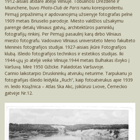
1912-aisiais atidarė ateljė Vilniuje. Tobulinosi Drezdene ir
Miunchene, buvo
Photo-Club de Paris
nariu korespondentu.
Pirmąjį pripažinimą ir apdovanojimą užsienyje fotografas pelnė
1909 metais Briuselio parodoje. Miesto valdžios užsakymu
parengė detalų Vilniaus gatvių, architektūros paminklų
fotografijų rinkinį. Per Pirmąjį pasaulinį karą dirbo Vilniaus
miesto fotografu. Vadovavo Vilniaus uni­versiteto Meno fakulteto
Meninės fotografijos studijai. 1927-aisiais įkūrė Fotografijos
klubą. Išleido fotografijos technikos ir estetikos studijas. Iki
1944-ųjų jo ateljė veikė Vilniuje.1944 metais Bulhakas išvyko į
Varšuvą. Mirė 1950 Gižicke. Palaidotas Varšuvoje.
Carinio laikotarpio Druskininkų atvirukų neturime. Tarpukariu jo
fotografijas išleido leidykla „Ruch“, kaip fotoatvirukus apie 1939
m. leido Ksiąžnica – Atlas Ska Akc, įsikūrusi Lvove, Černeckio
gatvėje Nr.12.