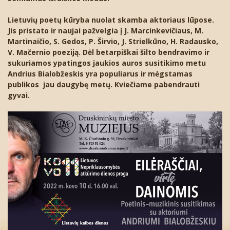
Dailės kūriniai
Buities daiktai
B. Pilsudskio fotografijų rinkinys
2020
Surask Sūručio lobį
Lietuvių poetų kūryba nuolat skamba aktoriaus lūpose.
Leidiniai apie Druskininkus
A. Kubiliaus fotografijų rinkinys
Lietuvos Išeivijos dailininkų paveikslų
2019
Sudėk Druskininkų vaizdelį
Kopijavimo paslaugos
Jis pristato ir naujai pažvelgia į J. Marcinkevičiaus, M.
kolekcija
Martinaičio, S. Gedos, P. Širvio, J. Strielkūno, H. Radausko,
Senoji Druskininkų fotografija
2017
Lengva dėlionė
Kitos paslaugos
Atvirukai
V. Mačernio poeziją. Dėl betarpiškai šilto bendravimo ir
plenerų „M.K.Čiurlionio dienos“ darbai
sukuriamos ypatingos jaukios auros susitikimo metu
Druskininkų įstaigų fotoalbumai
Sudėtinga dėlionė
Andrius Bialobžeskis yra populiarus ir mėgstamas
Suvenyrai
Struktūros schema
publikos jau daugybę metų. Kviečiame pabendrauti
gyvai.
Vadovas
Teisinė informacija
Vadovų susitikimai
Muziejaus dokumentai
Teisės aktai
Darbuotojų kontaktai
Profesinės veiklos ir elgesio taisyklės
Teisės aktų pažeidimai
Nuostatai
Atviri duomenys
Planavimo dokumentai
Asmens duomenų apsauga
Viešieji pirkimai
Korupcijos prevencija
Biudžeto vykdymo ataskaitų rinkiniai
Asmens duomenų tvarkymo taisyklės