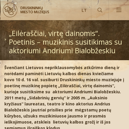
DRUSKININKŲ
MIESTO MUZIEJUS
„Eilėraščiai, virtę dainomis“.
Poetinis – muzikinis susitikimas su
aktoriumi Andriumi Bialobžeskiu
Muziejus šiandien ir vakar
Kaip rasti muziejų?
Švenčiant Lietuvos nepriklausomybės atkūrimo dieną ir
norėdami paminėti Lietuvių kalbos dienas kviečiame
Ekspozicijų lankymo laikas
Virtualios ekspozicijos
kovo 10 d. 16 val. susiburti Druskininkų miesto muziejuje į
poetinę muzikinę popietę „Eilėraščiai, virtę dainomis“,
Bilietų kainos
Iki 2012 metų
Druskininkų vaizdų atvirukai
kurioje susitiksime su aktoriumi Andriumi Bialobžeskiu.
2011 metų „Sidabrinių gervių“ ir 2005 m. „Auksinio
Bilietų užsakymai internetu
Nuo 2013 metų
Daiktai pažymėti Druskininkų signatūra
Aktualijos
kryžiaus“ laureatas, teatro ir kino aktorius Andrius
Bialobžeskis jautriai prisilies prie mėgstamų poetų
kūrybos, užsuks muzikiniuose jausmo ir prasmės
Fotografijos
Mineralinio vandens buteliai
Archyvas
Žaidimai
ieškojimuose, atskleis lietuvių kalbos grožį ir iš jos
semiamus išraiškos klodus.