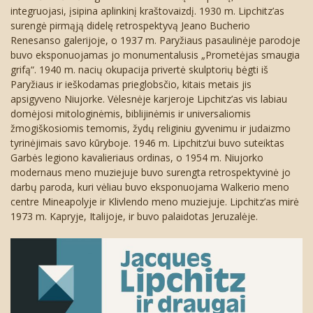
integruojasi, įsipina aplinkinį kraštovaizdį. 1930 m. Lipchitz’as
surengė pirmąją didelę retrospektyvą Jeano Bucherio
Renesanso galerijoje, o 1937 m. Paryžiaus pasaulinėje parodoje
buvo eksponuojamas jo monumentalusis „Prometėjas smaugia
grifą“. 1940 m. nacių okupacija privertė skulptorių bėgti iš
Paryžiaus ir ieškodamas prieglobsčio, kitais metais jis
apsigyveno Niujorke. Vėlesnėje karjeroje Lipchitz’as vis labiau
domėjosi mitologinėmis, biblijinėmis ir universaliomis
žmogiškosiomis temomis, žydų religiniu gyvenimu ir judaizmo
tyrinėjimais savo kūryboje. 1946 m. Lipchitz’ui buvo suteiktas
Garbės legiono kavalieriaus ordinas, o 1954 m. Niujorko
modernaus meno muziejuje buvo surengta retrospektyvinė jo
darbų paroda, kuri vėliau buvo eksponuojama Walkerio meno
centre Mineapolyje ir Klivlendo meno muziejuje. Lipchitz’as mirė
1973 m. Kapryje, Italijoje, ir buvo palaidotas Jeruzalėje.