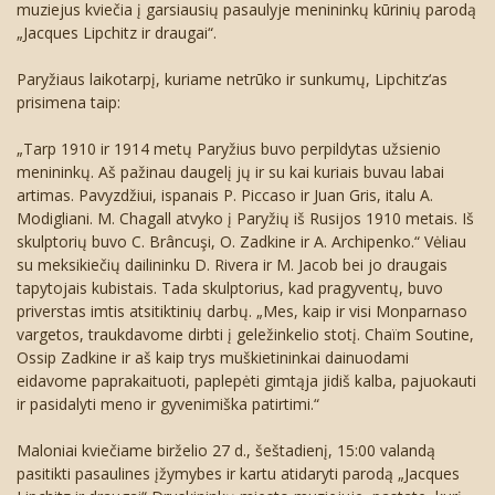
Dailės kūriniai
Buities daiktai
B. Pilsudskio fotografijų rinkinys
2020
Surask Sūručio lobį
muziejus kviečia į garsiausių pasaulyje menininkų kūrinių parodą
„Jacques Lipchitz ir draugai“.
Leidiniai apie Druskininkus
A. Kubiliaus fotografijų rinkinys
Lietuvos Išeivijos dailininkų paveikslų
2019
Sudėk Druskininkų vaizdelį
Kopijavimo paslaugos
kolekcija
Paryžiaus laikotarpį, kuriame netrūko ir sunkumų, Lipchitz‘as
prisimena taip:
Senoji Druskininkų fotografija
2017
Lengva dėlionė
Kitos paslaugos
Atvirukai
plenerų „M.K.Čiurlionio dienos“ darbai
„Tarp 1910 ir 1914 metų Paryžius buvo perpildytas užsienio
Druskininkų įstaigų fotoalbumai
Sudėtinga dėlionė
Suvenyrai
Struktūros schema
menininkų. Aš pažinau daugelį jų ir su kai kuriais buvau labai
artimas. Pavyzdžiui, ispanais P. Piccaso ir Juan Gris, italu A.
Vadovas
Teisinė informacija
Modigliani. M. Chagall atvyko į Paryžių iš Rusijos 1910 metais. Iš
skulptorių buvo C. Brâncuşi, O. Zadkine ir A. Archipenko.“ Vėliau
Vadovų susitikimai
Muziejaus dokumentai
Teisės aktai
su meksikiečių dailininku D. Rivera ir M. Jacob bei jo draugais
tapytojais kubistais. Tada skulptorius, kad pragyventų, buvo
priverstas imtis atsitiktinių darbų. „Mes, kaip ir visi Monparnaso
Darbuotojų kontaktai
Profesinės veiklos ir elgesio taisyklės
Teisės aktų pažeidimai
Nuostatai
vargetos, traukdavome dirbti į geležinkelio stotį. Chaïm Soutine,
Ossip Zadkine ir aš kaip trys muškietininkai dainuodami
Atviri duomenys
Planavimo dokumentai
eidavome paprakaituoti, paplepėti gimtąja jidiš kalba, pajuokauti
ir pasidalyti meno ir gyvenimiška patirtimi.“
Asmens duomenų apsauga
Viešieji pirkimai
Maloniai kviečiame birželio 27 d., šeštadienį, 15:00 valandą
Korupcijos prevencija
Biudžeto vykdymo ataskaitų rinkiniai
Asmens duomenų tvarkymo taisyklės
pasitikti pasaulines įžymybes ir kartu atidaryti parodą „Jacques