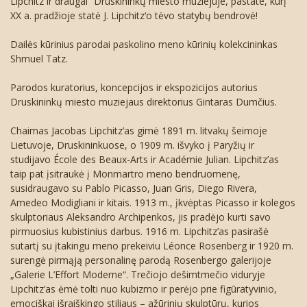
Lipchitz ir draugai“ Druskininkų miesto muziejuje, pastate, kurį
Karjera
Finansinių ataskaitų rinkiniai
Vaizdo duomenų tvarkymo taisyklės
XX a. pradžioje statė J. Lipchitz‘o tėvo statybų bendrovė!
Dailės kūrinius parodai paskolino meno kūrinių kolekcininkas
Vidaus kontrolės tvarka
Shmuel Tatz.
Darbo užmokestis
Parodos kuratorius, koncepcijos ir ekspozicijos autorius
Druskininkų miesto muziejaus direktorius Gintaras Dumčius.
Paskatinimai ir apdovanojimai
Chaimas Jacobas Lipchitz’as gimė 1891 m. litvakų šeimoje
Metinių ataskaitų rinkiniai
Lietuvoje, Druskininkuose, o 1909 m. išvyko į Paryžių ir
studijavo École des Beaux-Arts ir Académie Julian. Lipchitz’as
taip pat įsitraukė į Monmartro meno bendruomenę,
susidraugavo su Pablo Picasso, Juan Gris, Diego Rivera,
Amedeo Modigliani ir kitais. 1913 m., įkvėptas Picasso ir kolegos
skulptoriaus Aleksandro Archipenkos, jis pradėjo kurti savo
pirmuosius kubistinius darbus. 1916 m. Lipchitz’as pasirašė
sutartį su įtakingu meno prekeiviu Léonce Rosenberg ir 1920 m.
surengė pirmąją personalinę parodą Rosenbergo galerijoje
„Galerie L’Effort Moderne“. Trečiojo dešimtmečio viduryje
Lipchitz’as ėmė tolti nuo kubizmo ir perėjo prie figūratyvinio,
emociškai išraiškingo stiliaus – ažūrinių skulptūrų, kurios