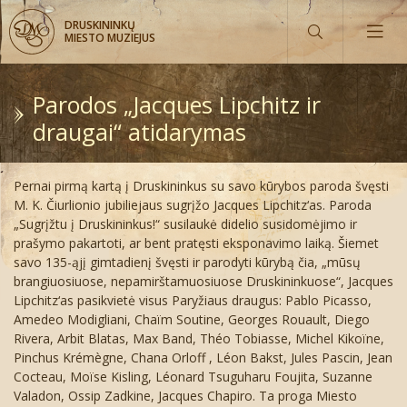
DRUSKININKŲ
MIESTO MUZIEJUS
Parodos „Jacques Lipchitz ir
draugai“ atidarymas
Muziejus šiandien ir vakar
Pernai pirmą kartą į Druskininkus su savo kūrybos paroda švęsti
Kaip rasti muziejų?
M. K. Čiurlionio jubiliejaus sugrįžo Jacques Lipchitz‘as. Paroda
„Sugrįžtu į Druskininkus!“ susilaukė didelio susidomėjimo ir
Ekspozicijų lankymo laikas
Virtualios ekspozicijos
prašymo pakartoti, ar bent pratęsti eksponavimo laiką. Šiemet
savo 135-ąjį gimtadienį švęsti ir parodyti kūrybą čia, „mūsų
brangiuosiuose, nepamirštamuosiuose Druskininkuose“, Jacques
Bilietų kainos
Iki 2012 metų
Druskininkų vaizdų atvirukai
Lipchitz‘as pasikvietė visus Paryžiaus draugus: Pablo Picasso,
Amedeo Modigliani, Chaïm Soutine, Georges Rouault, Diego
Bilietų užsakymai internetu
Nuo 2013 metų
Daiktai pažymėti Druskininkų signatūra
Aktualijos
Rivera, Arbit Blatas, Max Band, Théo Tobiasse, Michel Kikoïne,
Pinchus Krémègne, Chana Orloff , Léon Bakst, Jules Pascin, Jean
Fotografijos
Mineralinio vandens buteliai
Archyvas
Žaidimai
Cocteau, Moïse Kisling, Léonard Tsuguharu Foujita, Suzanne
Valadon, Ossip Zadkine, Jacques Chapiro. Ta proga Miesto