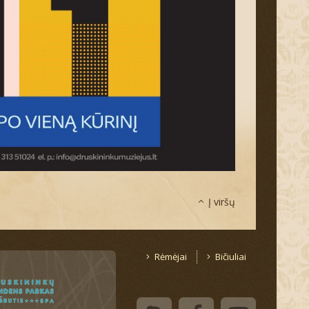
Į viršų
Rėmėjai
Bičiuliai