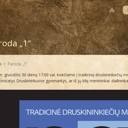
roda „1“
a
Paroda „1“
. gruodžio 30 dieną 17:00 val. kviečiame į tradicinę druskininkiečių 
 pristatys Druskininkuose gyvenantys, ar iš jų kilę menininkai: dailininkai,