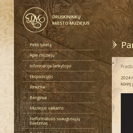
DRUSKININKŲ
MIESTO MUZIEJUS
Pa
Pirkti bilietą
Apie muziejų
Informacija lankytojui
Pradži
Ekspozicijos
2024 m
kūrinį
Rinkiniai
Renginiai
Muziejus vaikams
Neformalusis suaugusiųjų
švietimas