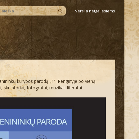
Versija neigaliesiems
menininkų kūrybos parodą „1“. Renginyje po vieną
 skulptoriai, fotografai, muzikai, literatai.